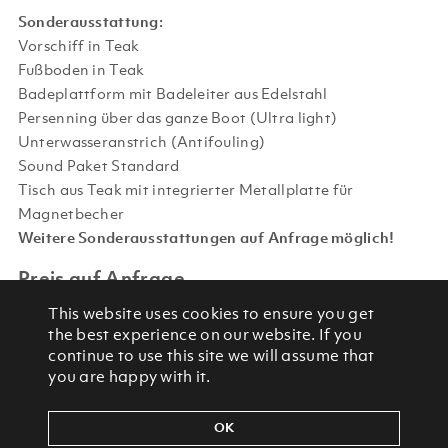
Sonderausstattung:
Vorschiff in Teak
Fußboden in Teak
Badeplattform mit Badeleiter aus Edelstahl
Persenning über das ganze Boot (Ultra light)
Unterwasseranstrich (Antifouling)
Sound Paket Standard
Tisch aus Teak mit integrierter Metallplatte für
Magnetbecher
Weitere Sonderausstattungen auf Anfrage möglich!
Preis auf Anfrage
This website uses cookies to ensure you get
the best experience on our website. If you
continue to use this site we will assume that
you are happy with it.
Zurück zur Übersicht
OK