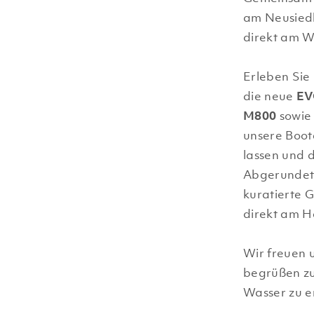
am Neusiedl
direkt am W
Erleben Sie 
die neue
EV
M800
sowie 
unsere Boot
lassen und 
Abgerundet 
kuratierte G
direkt am H
Wir freuen 
begrüßen z
Wasser zu e