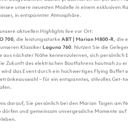
ersee unsere neuesten Modelle in einem exklusiven R
asser, in entspannter Atmosphäre.
unsere aktuellen Highlights live vor Ort:
O 700
, die leistungsstarke
ABT | Marian M800-R
, die 
unseren Klassiker
Laguna 760
. Nutzen Sie die Gelege
e aus nächster Nähe kennenzulernen, sich persönlich 
die Zukunft des elektrischen Bootfahrens hautnah zu e
wird das Event durch ein hochwertiges Flying Buffet s
etränkeauswahl – für ein entspanntes, stilvolles Get-t
afen.
uns darauf, Sie persönlich bei den Marian Tagen am N
u dürfen und gemeinsam unvergessliche Momente auf
rleben.