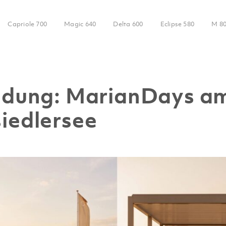
Capriole 700
Magic 640
Delta 600
Eclipse 580
M 8
adung: MarianDays a
iedlersee