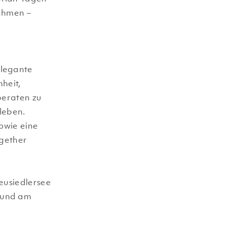
ahmen –
elegante
nheit,
beraten zu
rleben.
owie eine
ogether
eusiedlersee
 und am